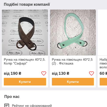
Подібні товари компанії
Ручка на півкільцях 40*2,5.
Ручка на півкільцях 40*2,5
Набі
Колір "Сафарі"
(2) . Фісташка
півк
вол
190
130
60
від
₴
від
₴
Купити
Купити
Про нас
Рейтинг не сформований