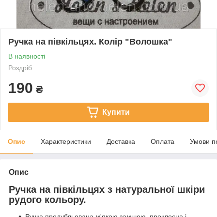
Ручка на півкільцях. Колір "Волошка"
В наявності
Роздріб
190
₴
Купити
Опис
Характеристики
Доставка
Оплата
Умови п
Опис
Ручка на півкільцях з натуральної шкіри
рудого кольору.
Ручка продубльована м'якою замшею, проклеєна і