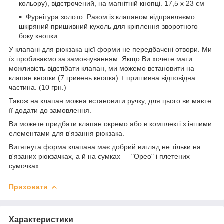
кольору), відстрочений, на магнітній кнопці. 17,5 х 23 см
Фурнітура золото. Разом із клапаном відправляємо
шкіряний пришивний кухоль для кріплення зворотного
боку кнопки.
У клапані для рюкзака цієї форми не передбачені отвори. Ми
їх пробиваємо за замовчуванням. Якщо Ви хочете мати
можливість відстібати клапан, ми можемо встановити на
клапан кнопки (7 гривень кнопка) + пришивна відповідна
частина. (10 грн.)
Також на клапан можна встановити ручку, для цього ви маєте
її додати до замовлення.
Ви можете придбати клапан окремо або в комплекті з іншими
елементами для в'язання рюкзака.
Витягнута форма клапана має добрий вигляд не тільки на
в'язаних рюкзачках, а й на сумках — "Орео" і плетених
сумочках.
Приховати
Характеристики