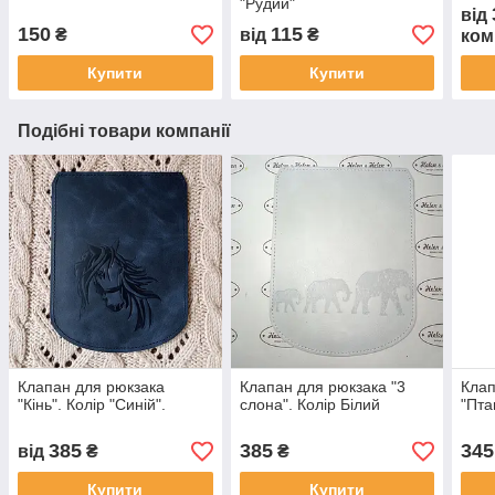
"Рудий"
від
150
115
₴
від
₴
ком
Купити
Купити
Подібні товари компанії
Клапан для рюкзака
Клапан для рюкзака "3
Клап
"Кiнь". Колір "Синій".
слона". Колір Білий
"Пта
385
385
345
від
₴
₴
Купити
Купити