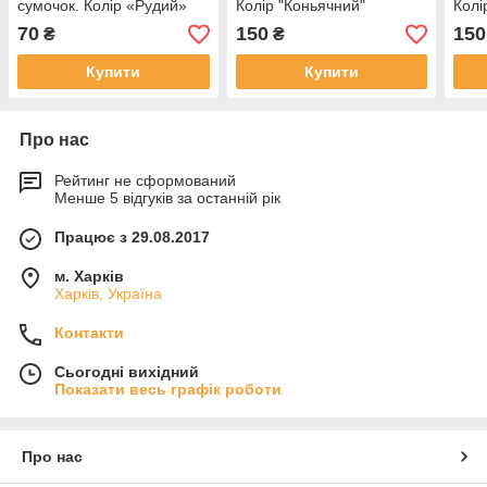
сумочок. Колір «Рудий»
Колір "Коньячний"
Колі
70
150
150
₴
₴
Купити
Купити
Про нас
Рейтинг не сформований
Менше 5 відгуків за останній рік
Працює з 29.08.2017
м. Харків
Харків, Україна
Контакти
Сьогодні вихідний
Показати весь графік роботи
Про нас