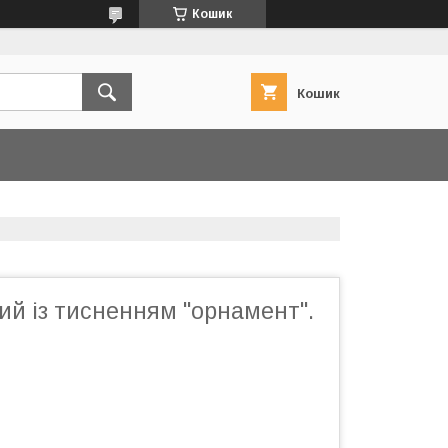
Кошик
Кошик
ий із тисненням "орнамент".