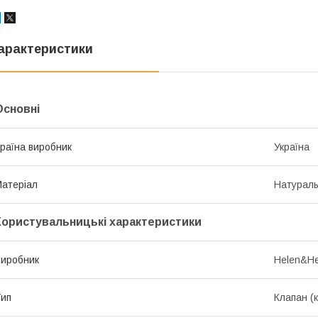
арактеристики
Основні
раїна виробник
Україна
атеріал
Натураль
Користувальницькі характеристики
иробник
Helen&He
ип
Клапан (