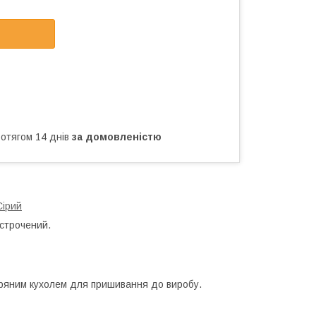
ротягом 14 днів
за домовленістю
Сірий
дстрочений.
кіряним кухолем для пришивання до виробу.