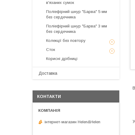
в'язаних сумок
Поліефірний шнур "Барва" 5 мм
без сердечника
Поліефірний шнур "Барва" 3 мм
без сердечника
Колекції без повтору
Сток
Корисні дрібниці
Доставка
В
КОНТАКТИ
У
інтернет-магазин Helen&Helen