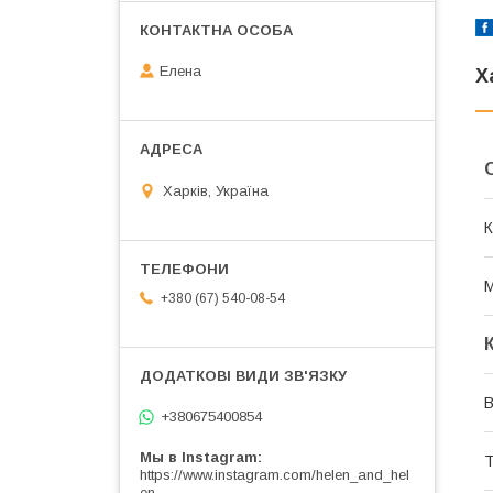
Елена
Х
Харків, Україна
К
М
+380 (67) 540-08-54
В
+380675400854
Мы в Instagram
Т
https://www.instagram.com/helen_and_hel
en_