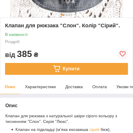
Клапан для рюкзака "Слон". Колір "Сірий".
В наявності
Роздріб
385
від
₴
Купити
Опис
Характеристики
Доставка
Оплата
Умови п
Опис
Клапан для рюкзака з натуральної шкіри сірого кольору з
тисненням "Слон". Серія "Люкс".
Клапан на підкладці (м'яка екозамша
сірий
беж),