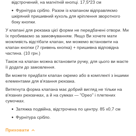
відстрочений, на магнітній кнопці. 17,5*23 см
Фурнітура срібло. Разом із клапаном відправляємо
шкіряний пришивний кухоль для кріплення зворотного
боку кнопки.
У клапані для рюкзака цієї форми не передбачені отвори. Ми
їх пробиваємо за замовчуванням. Якщо Ви хочете мати
можливість відстібати клапан, ми можемо встановити на
клапан кнопки (7 гривень кнопка) + пришивна відповідна
частина. (10 грн.)
Також на клапан можна встановити ручку, для цього ви маєте
її додати до замовлення.
Ви можете придбати клапан окремо або в комплекті з іншими
елементами для в'язання рюкзака.
Витягнута форма клапана має добрий вигляд не тільки на
в'язаних рюкзачках, а й на сумках — "Орео" і плетених
сумочках.
Затяжка подвійна, відстрочена по центру. 85 х0,7 см
Фурнітура срібло.
Приховати