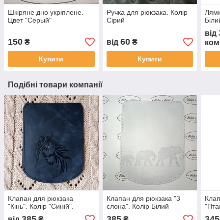
Шкіряне дно укріплене.
Ручка для рюкзака. Колір
Лямк
Цвет "Серый"
Сірий
Біли
від
150
60
₴
від
₴
ком
Купити
Купити
Подібні товари компанії
Клапан для рюкзака
Клапан для рюкзака "3
Клап
"Кiнь". Колір "Синій".
слона". Колір Білий
"Пта
385
385
345
від
₴
₴