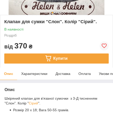
Клапан для сумки "Слон". Колір "Сірий".
В наявності
Роздріб
370
від
₴
Купити
Опис
Характеристики
Доставка
Оплата
Умови п
Опис
Шкіряний клапан для в'язаної сумочки з 3-Д тисненням
"Слон". Колір "
Сірий
".
Розмір 20 х 18; Вага 50-55 грамів.