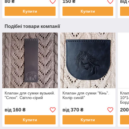
80
150
₴
₴
від
Купити
Купити
Подібні товари компанії
Клапан для сумки вузький.
Клапан для сумки "Кiнь".
Клап
"Слон". Світло-сірий
Колір синій"
10*1
Бор
160
370
200
від
₴
від
₴
Купити
Купити