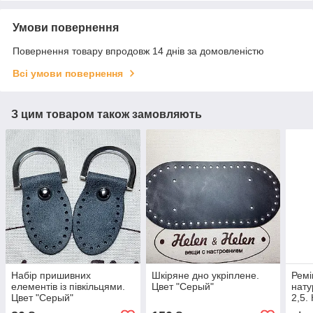
Умови повернення
Повернення товару впродовж 14 днів за домовленістю
Всі умови повернення
З цим товаром також замовляють
Набір пришивних
Шкіряне дно укріплене.
Ремі
елементів із півкільцями.
Цвет "Серый"
нату
Цвет "Серый"
2,5.