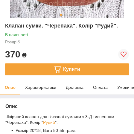
Клапан сумки. "Черепаха". Колір "Рудий".
В наявності
Роздріб
370
₴
Купити
Опис
Характеристики
Доставка
Оплата
Умови п
Опис
Шкіряний клапан для в'язаної сумочки з 3-Д тисненням
"Черепаха". Колір "
Рудий
".
Розмір 20*18; Вага 50-55 грам.