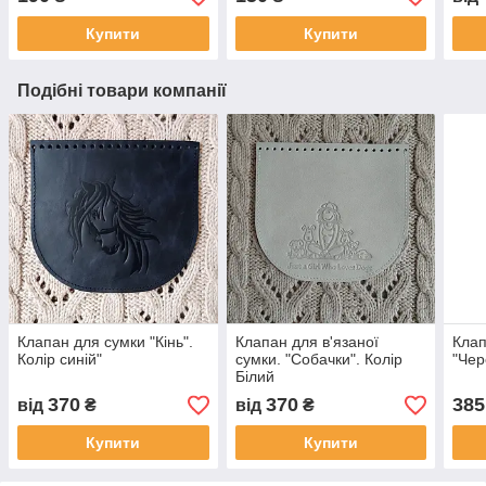
Купити
Купити
Подібні товари компанії
Клапан для сумки "Кiнь".
Клапан для в'язаної
Клап
Колір синій"
сумки. "Собачки". Колір
"Чер
Білий
370
370
385
від
₴
від
₴
Купити
Купити