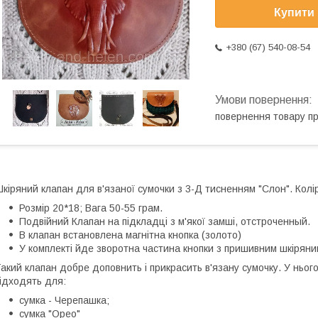
Купити
+380 (67) 540-08-54
повернення товару п
кіряний клапан для в'язаної сумочки з 3-Д тисненням "Слон". Колір
Розмір 20*18; Вага 50-55 грам.
Подвійний Клапан на підкладці з м'якої замші, отстроченный.
В клапан встановлена магнітна кнопка (золото)
У комплекті йде зворотна частина кнопки з пришивним шкіряни
акий клапан добре доповнить і прикрасить в'язану сумочку. У нього
ідходять для:
сумка - Черепашка;
сумка "Орео"