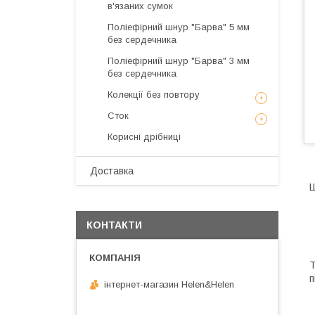
в'язаних сумок
Поліефірний шнур "Барва" 5 мм
без сердечника
Поліефірний шнур "Барва" 3 мм
без сердечника
Колекції без повтору
Сток
Корисні дрібниці
Доставка
Ш
КОНТАКТИ
Т
п
інтернет-магазин Helen&Helen