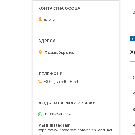
В
в
Елена
Х
Харків, Україна
+380 (67) 540-08-54
К
+380675400854
Мы в Instagram
В
https://www.instagram.com/helen_and_hel
en_