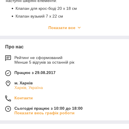
наступні шкіряні елементи:
Клапан для крос-боді 20 х 18 см
Клапан вузький 7 х 22 см
Клапан для міні-сумочки 12 х 18 см
Показати все
Клапан для міні-сумочки 10 х 12 см
Ремінь на пряжці з карабінами 130 х 2,5 см
Про нас
Комбінована ручка (шкіра+ланцюг) на карабінах 120
х 2,5(2) см
Рейтинг не сформований
Комбінована ручка (шкіра+ланцюг) на карабінах 130
Менше 5 відгуків за останній рік
х 1,5 см
Працює з 29.08.2017
Ручка на півкільцях 40 х 2,5 см
Дно 20 х 9,5 см щільне
м. Харків
Харків, Україна
Набір для сумки "мушля": бічні пришивні елементи
на півкільцях і застібка
Контакти
Пришивні ручки 2 х 70 см
Сьогодні працює з 10:00 до 18:00
Показати весь графік роботи