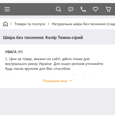
Товари та послуги
Натуральна шкіра без тиснення (глад
Шкіра без тиснення. Колір Темно-сірий
УВАГА !!!!
1. Ціни за товар, вказані на сайті, дійсні тільки для
внутрішнього ринку України. Для інших регіонів уточнюйте
будь ласка зручним для Вас способом.
2. Кожна партія шкіри має свій відтінок. Якщо Ви робите
закупівлю не набором, але для Вас принципово отримати всі
Показати все
вироби з однієї партії шкіри прохання вказати це в коментарі
до замовлення. Ми постараємося підібрати для Вас всі з
однієї партії.