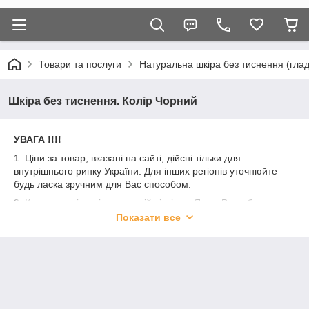
Товари та послуги
Натуральна шкіра без тиснення (глад
Шкіра без тиснення. Колір Чорний
УВАГА !!!!
1. Ціни за товар, вказані на сайті, дійсні тільки для
внутрішнього ринку України. Для інших регіонів уточнюйте
будь ласка зручним для Вас способом.
2. Кожна партія шкіри має свій відтінок. Якщо Ви робите
закупівлю не набором, але для Вас принципово отримати всі
Показати все
вироби з однієї партії шкіри прохання вказати це в коментарі
до замовлення. Ми постараємося підібрати для Вас всі з
однієї партії.