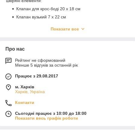
шкіряні елементи:
Клапан для крос-боді 20 х 18 см
Клапан вузький 7 х 22 см
Клапан для міні-сумочки 12 х 18 см
Показати все
Клапан для міні-сумочки 10 х 12 см
Ремінь на пряжці з карабінами 130 х 2,5 см
Про нас
Комбінована ручка (шкіра+ланцюг) на карабінах 120
х 2,5(2) см
Рейтинг не сформований
Комбінована ручка (шкіра+ланцюг) на карабінах 130
Менше 5 відгуків за останній рік
х 1,5 см
Працює з 29.08.2017
Ручка на півкільцях 40 х 2,5 см
Дно 20 х 9,5 см щільне
м. Харків
Харків, Україна
Набір для сумки "мушля": бічні пришивні елементи
на півкільцях і застібка
Контакти
Пришивні ручки 2 х 70 см
Сьогодні працює з 10:00 до 18:00
Показати весь графік роботи